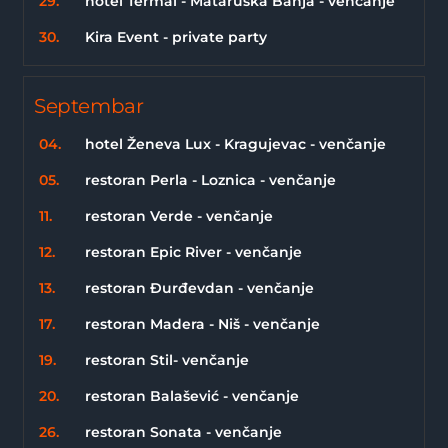
29.
hotel Termal - Mataruška Banja - venčanje
30.
Kira Event - private party
Septembar
04.
hotel Ženeva Lux - Kragujevac - venčanje
05.
restoran Perla - Loznica - venčanje
11.
restoran Verde - venčanje
12.
restoran Epic River - venčanje
13.
restoran Đurđevdan - venčanje
17.
restoran Madera - Niš - venčanje
19.
restoran Stil- venčanje
20.
restoran Balašević - venčanje
26.
restoran Sonata - venčanje