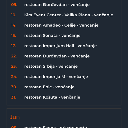
09.
restoran Đurđevdan - venčanje
10.
Kira Event Center - Velika Plana - venčanje
14.
restoran Amadeo - Ćelije - venčanje
15.
restoran Sonata - venčanje
17.
restoran Imperijum Hall - venčanje
22.
restoran Đurđevdan - venčanje
23.
restoran Srbija - venčanje
24.
restoran Imperija M - venčanje
30.
restoran Epic - venčanje
31.
restoran Košuta - venčanje
Jun
05.
restoran Faena - private party